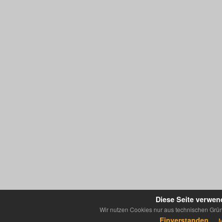
Diese Seite verwen
Wir nutzen Cookies nur aus technischen Grün
Einverstanden
M