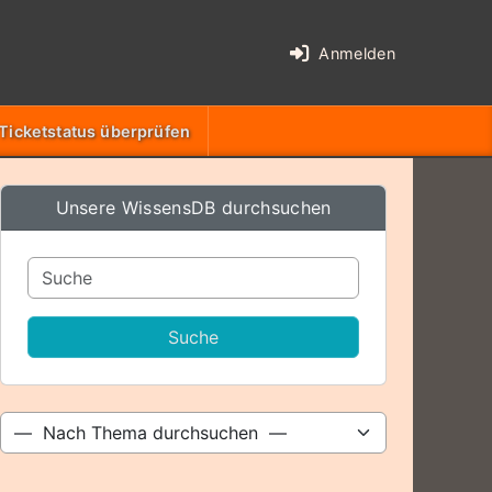
Anmelden
Ticketstatus überprüfen
Unsere WissensDB durchsuchen