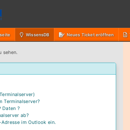
(Aktuell)
seite
WissensDB
Neues Ticket eröffnen
u sehen.
Terminalserver)
m Terminalserver?
P Daten ?
nalserver ab?
l-Adresse im Outlook ein.