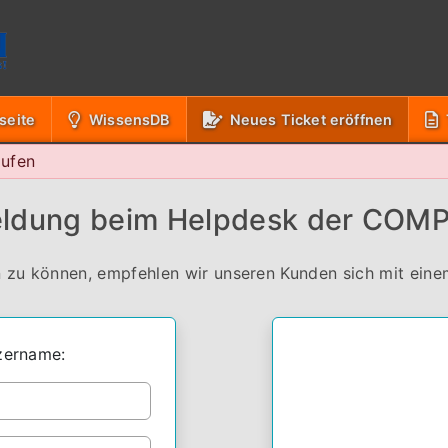
(Aktuell
seite
WissensDB
Neues Ticket eröffnen
aufen
ldung beim Helpdesk der CO
 zu können, empfehlen wir unseren Kunden sich mit einem
zername: